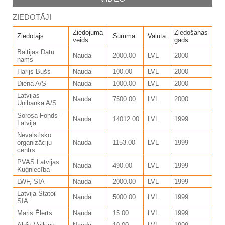
ZIEDOTĀJI
Ziedojuma
Ziedošanas
Ziedotājs
Summa
Valūta
veids
gads
Baltijas Datu
Nauda
2000.00
LVL
2000
nams
Harijs Bušs
Nauda
100.00
LVL
2000
Diena A/S
Nauda
1000.00
LVL
2000
Latvijas
Nauda
7500.00
LVL
2000
Unibanka A/S
Sorosa Fonds -
Nauda
14012.00
LVL
1999
Latvija
Nevalstisko
organizāciju
Nauda
1153.00
LVL
1999
centrs
PVAS Latvijas
Nauda
490.00
LVL
1999
Kuģniecība
LWF, SIA
Nauda
2000.00
LVL
1999
Latvija Statoil
Nauda
5000.00
LVL
1999
SIA
Māris Ēlerts
Nauda
15.00
LVL
1999