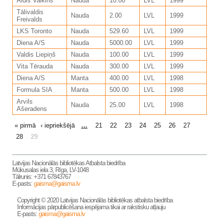
Aldis Valkins
Nauda
10.00
LVL
1999
Tālivaldis
Nauda
2.00
LVL
1999
Freivalds
LKS Toronto
Nauda
529.60
LVL
1999
Diena A/S
Nauda
5000.00
LVL
1999
Valdis Liepiņš
Nauda
100.00
LVL
1999
Vita Tērauda
Nauda
300.00
LVL
1999
Diena A/S
Manta
400.00
LVL
1998
Formula SIA
Manta
500.00
LVL
1998
Arvils
Nauda
25.00
LVL
1998
Ašeradens
LAPAS
« pirmā
‹ iepriekšējā
…
21
22
23
24
25
26
27
28
29
Latvijas Nacionālās bibliotēkas Atbalsta biedrība
Mūkusalas iela 3, Rīga, LV-1048
Tālrunis: +371 67843767
E-pasts:
gaisma@gaisma.lv
Copyright © 2020 Latvijas Nacionālās bibliotēkas atbalsta biedrība
Informācijas pārpublicēšana iespējama tikai ar rakstisku atļauju
E-pasts:
gaisma@gaisma.lv