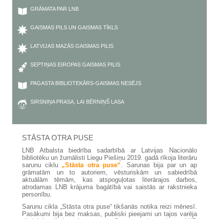
GRĀMATA PAR LNB
GAISMAS PILS UN GAISMAS TĪKLS
LATVIJAS MAZĀS GAISMAS PILIS
SEPTIŅAS EIROPAS GAISMAS PILIS
PAGASTA BIBLIOTEKĀRS-GAISMAS NESĒJS
SIRSNIŅA PRASA, LAI BĒRNIŅŠ LASA
STĀSTA OTRA PUSE
LNB Atbalsta biedrība sadarbībā ar Latvijas Nacionālo
bibliotēku un žurnālisti Liegu Piešiņu 2019. gadā rīkoja literāru
sarunu ciklu
„Stāsta otra puse“
. Sarunas bija par un ap
grāmatām un to autoriem, vēsturiskām un sabiedrībā
aktuālām tēmām, kas atspoguļotas literārajos darbos,
atrodamas LNB krājuma bagātībā vai saistās ar rakstnieka
personību.
Sarunu cikla „Stāsta otra puse“ tikšanās notika reizi mēnesī.
Pasākumi bija bez maksas, publiski pieejami un tajos varēja