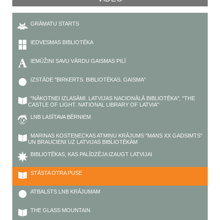
GRĀMATU STARTS
IEDVESMAS BIBLIOTĒKA
IEMŪŽINI SAVU VĀRDU GAISMAS PILĪ
IZSTĀDE "BIRKERTS. BIBLIOTĒKAS. GAISMA"
"NĀKOTNEI IZLASĀMI. LATVIJAS NACIONĀLĀ BIBLIOTĒKA", "THE
CASTLE OF LIGHT. NATIONAL LIBRARY OF LATVIA"
LNB LASĪTAVA BĒRNIEM
MARINAS KOSTEŅECKAS ATMIŅU KRĀJUMS "MANS XX GADSIMTS"
UN BRAUCIENI UZ LATVIJAS BIBLIOTĒKĀM
BIBLIOTĒKAS, KAS PALĪDZĒJA IZAUGT LATVIJAI
STĀSTA OTRA PUSE
ATBALSTS LNB KRĀJUMAM
THE GLASS MOUNTAIN