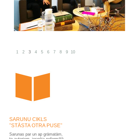
1
2
3
4
5
6
7
8
9
10
SARUNU CIKLS
"STĀSTA OTRA PUSE"
Sarunas par un ap grāmatām,
to autoriem, iespēja neformālā