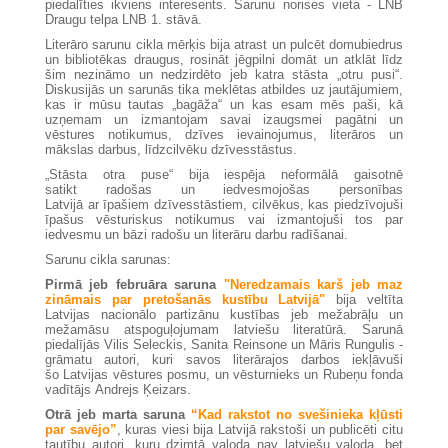
piedalīties ikviens interesents. Sarunu norises vieta - LNB
Draugu telpa LNB 1. stāvā.
Literāro sarunu cikla mērķis bija atrast un pulcēt domubiedrus
un bibliotēkas draugus, rosināt jēgpilni domāt un atklāt līdz
šim nezināmo un nedzirdēto jeb katra stāsta „otru pusi“.
Diskusijās un sarunās tika meklētas atbildes uz jautājumiem,
kas ir mūsu tautas „bagāža“ un kas esam mēs paši, kā
uzņemam un izmantojam savai izaugsmei pagātni un
vēstures notikumus, dzīves ievainojumus, literāros un
mākslas darbus, līdzcilvēku dzīvesstāstus.
„Stāsta otra puse“ bija iespēja neformālā gaisotnē
satikt radošas un iedvesmojošas personības
Latvijā ar īpašiem dzīvesstāstiem, cilvēkus, kas piedzīvojuši
īpašus vēsturiskus notikumus vai izmantojuši tos par
iedvesmu un bāzi radošu un literāru darbu radīšanai.
Sarunu cikla sarunas:
Pirmā jeb februāra saruna
"Neredzamais karš jeb maz
zināmais par pretošanās kustību Latvijā"
bija veltīta
Latvijas nacionālo partizānu kustības jeb mežabrāļu un
mežamāsu atspoguļojumam latviešu literatūrā. Sarunā
piedalījās Vilis Seleckis, Sanita Reinsone un Māris Rungulis -
grāmatu autori, kuri savos literārajos darbos iekļāvuši
šo Latvijas vēstures posmu, un vēsturnieks un Rubeņu fonda
vadītājs Andrejs Ķeizars.
Otrā jeb marta saruna
“Kad rakstot no svešinieka kļūsti
par savējo”
, kuras viesi bija Latvijā rakstoši un publicēti citu
tautību autori, kuru dzimtā valoda nav latviešu valoda, bet