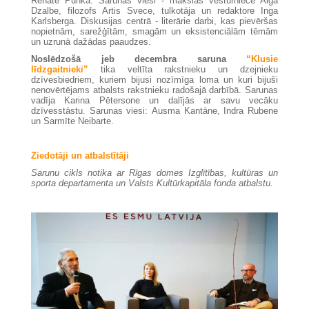
Renāte Punka. Sarunas viesi - mākslas vēsturniece Aiga
Dzalbe, filozofs Artis Svece, tulkotāja un redaktore Inga
Karlsberga. Diskusijas centrā - literārie darbi, kas pievēršas
nopietnām, sarežģītām, smagām un eksistenciālām tēmām
un uzrunā dažādas paaudzes.
Noslēdzošā jeb decembra saruna
“Klusie
līdzgaitnieki”
tika veltīta rakstnieku un dzejnieku
dzīvesbiedriem, kuriem bijusi nozīmīga loma un kuri bijuši
nenovērtējams atbalsts rakstnieku radošajā darbībā. Sarunas
vadīja Karina Pētersone un dalījās ar savu vecāku
dzīvesstāstu. Sarunas viesi: Ausma Kantāne, Indra Rubene
un Sarmīte Neibarte.
Ziedotā
ji un atbalstītāji
Sarunu cikls notika ar Rīgas domes Izglītības, kultūras un
sporta departamenta un Valsts Kultūrkapitāla fonda atbalstu.