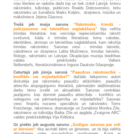
viņu literārie un radošie darbi top un tiek izdoti Latvijā: krievu
rakstnieks, tulkotājs, publicists Roalds Dobrovenskis, britu
rakstnieks un žurnālists Maiks Koljērs, dzejniece, mūziķe un
māksliniece Jeļena Glazova.
Trešā jeb maija saruna
“Rakstnieks trimdā –
pašizpausme vai latvietības saglabāšana”
bija veltīta
trimdas literatūrai: kas veicināja nepieciešamību rakstīt
svešumā, kāda ir trimdas literatūras loma valodas,
identitātes, atmiņas un latvietības saglabāšanā, kam rakstīja
trimdas rakstnieks. Sarunas viesi - trimdas latviete,
valodniece un dzejniece Lalita Muižniece, trimdas latvietis,
filologs, rakstnieks un Latvijas Okupācijas muzeja biedrības
valdes priekšsēdis Valters
Nollendorfs, literatūrzinātniece Inguna Daukste-Silasproģe.
Ceturtajā jeb jūnija sarunā
“Paaudzes rakstniecībā –
konflikts vai mijiedarbība?”
dažādu laikposmu autori
diskutēja par rakstnieku paaudžu atšķirībām, paaudžu
attiecību atspoguļojumu literatūrā, pārmaiņām daiļliteratūras
darbu tēmu izvēlē un aktualitātē. Sarunas centrālais
jautājums: kas dominē paaudžu attiecībās - konflikts un
noliegums vai pārmantojamība un mijiedarbība? Sarunas
viesi: finanšu nozares speciālists un rakstnieks Toms
Kreicbergs, rakstniece, dramaturģe un žurnāliste Monika Zīle,
rakstniece un tulkotāja Baiba Zīle un apgāda „Zvaigzne ABC“
valdes priekšsēdētāja Vija Kilbloka.
Uz piekto jeb augusta sarunu
„Godīgas sarunas par vidi
ar bērniem“
tika aicināti bērni un ģimenes, un tā bija veltīta
aktuālajiem vides aizsardzības jautājumiem. Kopā ar