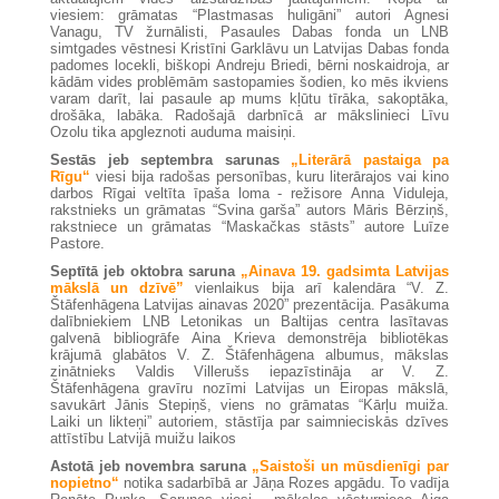
viesiem: grāmatas “Plastmasas huligāni” autori Agnesi
Vanagu, TV žurnālisti, Pasaules Dabas fonda un LNB
simtgades vēstnesi Kristīni Garklāvu un Latvijas Dabas fonda
padomes locekli, biškopi Andreju Briedi, bērni noskaidroja, ar
kādām vides problēmām sastopamies šodien, ko mēs ikviens
varam darīt, lai pasaule ap mums kļūtu tīrāka, sakoptāka,
drošāka, labāka. Radošajā darbnīcā ar mākslinieci Līvu
Ozolu tika apgleznoti auduma maisiņi.
Sestās jeb septembra sarunas
„Literārā pastaiga pa
Rīgu“
viesi bija radošas personības, kuru literārajos vai kino
darbos Rīgai veltīta īpaša loma - režisore Anna Viduleja,
rakstnieks un grāmatas “Svina garša” autors Māris Bērziņš,
rakstniece un grāmatas “Maskačkas stāsts” autore Luīze
Pastore.
Septītā jeb oktobra saruna
„Ainava 19. gadsimta Latvijas
mākslā un dzīvē”
vienlaikus bija arī kalendāra “V. Z.
Štāfenhāgena Latvijas ainavas 2020” prezentācija. Pasākuma
dalībniekiem LNB Letonikas un Baltijas centra lasītavas
galvenā bibliogrāfe Aina Krieva demonstrēja bibliotēkas
krājumā glabātos V. Z. Štāfenhāgena albumus, mākslas
zinātnieks Valdis Villerušs iepazīstināja ar V. Z.
Štāfenhāgena gravīru nozīmi Latvijas un Eiropas mākslā,
savukārt Jānis Stepiņš, viens no grāmatas “Kārļu muiža.
Laiki un likteņi” autoriem, stāstīja par saimnieciskās dzīves
attīstību Latvijā muižu laikos
Astotā jeb novembra saruna
„Saistoši un mūsdienīgi par
nopietno“
notika sadarbībā ar Jāņa Rozes apgādu. To vadīja