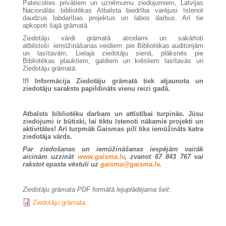
Pateicoties privātiem un uzņēmumu ziedojumiem, Latvijas
Nacionālās bibliotēkas Atbalsta biedrība varējusi īstenot
daudzus labdarības projektus un labos darbus. Arī tie
apkopoti šajā grāmatā
Ziedotāju vārdi grāmatā atrodami un sakārtoti
atbilstoši iemūžināšanas veidiem: pie Bibliotēkas auditorijām
un lasītavām, Lielajā ziedotāju sienā, plāksnēs pie
Bibliotēkas plauktiem, galdiem un krēsliem lasītavās un
Ziedotāju grāmatā.
!!! Informācija Ziedotāju grāmatā tiek atjaunota un
ziedotāju saraksts papildināts vienu reizi gadā.
Atbalsts bibliotēku darbam un attīstībai turpinās.
Jūsu
ziedojumi ir būtiski, lai tiktu īstenoti nākamie projekti un
aktivitātes!
Arī turpmāk Gaismas pilī tiks iemūžināts katra
ziedotāja vārds.
Par ziedošanas un iemūžināšanas iespējām vairāk
aicinām uzzināt
www.gaisma.lv
,
zvanot 67 843 767 vai
rakstot epasta vēstuli uz
gaisma@gaisma.lv
.
Ziedotāju grāmata PDF formātā lejuplādējama šeit:
Ziedotāju grāmata