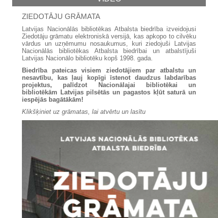
ZIEDOTĀJU GRĀMATA
Latvijas Nacionālās bibliotēkas Atbalsta biedrība izveidojusi
Ziedotāju grāmatu elektroniskā versijā, kas apkopo to cilvēku
vārdus un uzņēmumu nosaukumus, kuri ziedojuši Latvijas
Nacionālās bibliotēkas Atbalsta biedrībai un atbalstījuši
Latvijas Nacionālo bibliotēku kopš 1998. gada.
Biedrība pateicas visiem ziedotājiem par atbalstu un
nesavtību, kas ļauj kopīgi īstenot daudzus labdarības
projektus, palīdzot Nacionālajai bibliotēkai un
bibliotēkām Latvijas pilsētās un pagastos kļūt saturā un
iespējās bagātākām!
Klikšķiniet uz grāmatas, lai atvērtu un lasītu