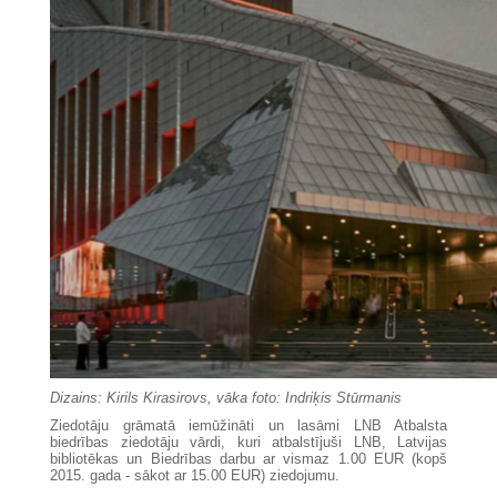
Dizains: Kirils Kirasirovs, vāka foto: Indriķis Stūrmanis
Ziedotāju grāmatā iemūžināti un lasāmi LNB Atbalsta
biedrības ziedotāju vārdi, kuri atbalstījuši LNB, Latvijas
bibliotēkas un Biedrības darbu ar vismaz 1.00 EUR (kopš
2015. gada - sākot ar 15.00 EUR) ziedojumu.