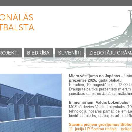
Pārlekt
uz
IONĀLĀS
galveno
TBALSTA
saturu
ROJEKTI
BIEDRĪBA
SUVENĪRI
ZIEDOTĀJU GRĀM
Miera vēstījums no Japānas – Latvi
prezentēs 2026. gada plakātu
Pirmdien, 10. augustā plkst. 12.00 L
Draugu telpā tiks prezentēts mieram 
jaunākais darbs no Japānas mākslinie
In memoriam. Valdis Lokenbahs
Mūžībā devies Valdis Lokenbahs (195
tehnoloģiju nozares pamatlicējiem La
biedrības biedrs, darbojies arī biedrī
Saeima pieņem grozījumus Biblio
11. jūnijā LR Saeima trešajā – galīg