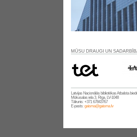
MŪSU DRAUGI UN SADARBĪB
Latvijas Nacionālās bibliotēkas Atbalsta bied
Mūkusalas iela 3, Rīga, LV-1048
Tālrunis: +371 67843767
E-pasts:
gaisma@gaisma.lv