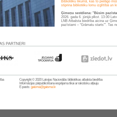
Bibliotēku likumā, kas to pielāgo m
stiprina bibliotēku lomu izglītībā un k
Ģimeņu sestdiena: "Būsim pazīs
2026. gada 6. jūnijā plkst. 13.00 Lat
LNB Atbalsta biedrība aicina uz Ģi
pazīstami – “Grāmatu starts””. Tas n
AS PARTNERI
rība
Copyright © 2020 Latvijas Nacionālās bibliotēkas atbalsta biedrība
Informācijas pārpublicēšana iespējama tikai ar rakstisku atļauju
E-pasts:
gaisma@gaisma.lv