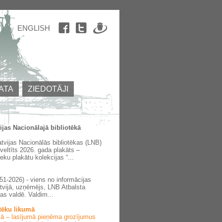
ENGLISH
ATA
ZIEDOTĀJI
jas Nacionālajā bibliotēkā
atvijas Nacionālās bibliotēkas (LNB)
veltīts 2026. gada plakāts –
ku plakātu kolekcijas “...
1-2026) - viens no informācijas
tvijā, uzņēmējs, LNB Atbalsta
bas valdē. Valdim...
tēku likumā
ajā – lasījumā pieņēma grozījumus