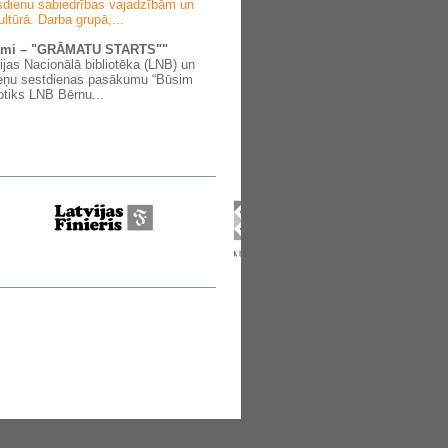
ūsdienu sabiedrības vajadzībām un
ultūrā. Darba grupā,...
tami – "GRĀMATU STARTS""
vijas Nacionālā bibliotēka (LNB) un
meņu sestdienas pasākumu “Būsim
otiks LNB Bērnu...