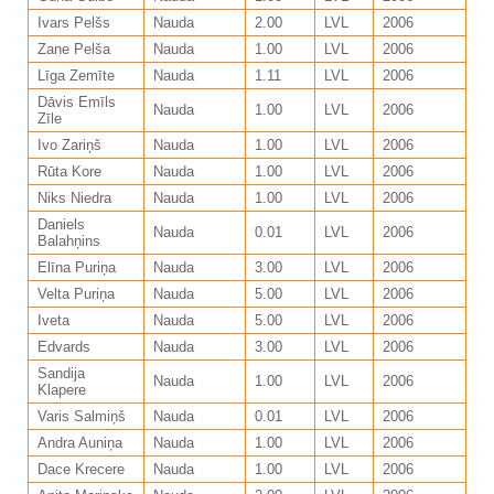
Ivars Pelšs
Nauda
2.00
LVL
2006
Zane Pelša
Nauda
1.00
LVL
2006
Līga Zemīte
Nauda
1.11
LVL
2006
Dāvis Emīls
Nauda
1.00
LVL
2006
Zīle
Ivo Zariņš
Nauda
1.00
LVL
2006
Rūta Kore
Nauda
1.00
LVL
2006
Niks Niedra
Nauda
1.00
LVL
2006
Daniels
Nauda
0.01
LVL
2006
Balahņins
Elīna Puriņa
Nauda
3.00
LVL
2006
Velta Puriņa
Nauda
5.00
LVL
2006
Iveta
Nauda
5.00
LVL
2006
Edvards
Nauda
3.00
LVL
2006
Sandija
Nauda
1.00
LVL
2006
Klapere
Varis Salmiņš
Nauda
0.01
LVL
2006
Andra Auniņa
Nauda
1.00
LVL
2006
Dace Krecere
Nauda
1.00
LVL
2006