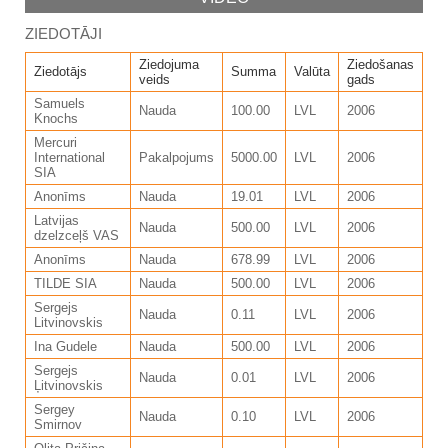
ZIEDOTĀJI
Ziedojuma
Ziedošanas
Ziedotājs
Summa
Valūta
veids
gads
Samuels
Nauda
100.00
LVL
2006
Knochs
Mercuri
International
Pakalpojums
5000.00
LVL
2006
SIA
Anonīms
Nauda
19.01
LVL
2006
Latvijas
Nauda
500.00
LVL
2006
dzelzceļš VAS
Anonīms
Nauda
678.99
LVL
2006
TILDE SIA
Nauda
500.00
LVL
2006
Sergejs
Nauda
0.11
LVL
2006
Litvinovskis
Ina Gudele
Nauda
500.00
LVL
2006
Sergejs
Nauda
0.01
LVL
2006
Ļitvinovskis
Sergey
Nauda
0.10
LVL
2006
Smirnov