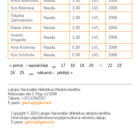
Anita Marinska
Nauda
2.00
LVL
2006
Ilze Belinska
Nauda
1.00
LVL
2006
Tatjana
Nauda
1.00
LVL
2006
Jarmolinska
Daina Vēze
Nauda
1.00
LVL
2006
Imants
Nauda
1.00
LVL
2006
Vingolds
Aina Krūmiņa
Nauda
5.00
LVL
2006
Ilze Grīnhofa
Nauda
5.00
LVL
2006
LAPAS
« pirmā
‹ iepriekšējā
…
17
18
19
20
21
22
23
24
25
…
nākamā ›
pēdējā »
Latvijas Nacionālās bibliotēkas Atbalsta biedrība
Mūkusalas iela 3, Rīga, LV-1048
Tālrunis: +371 67843767
E-pasts:
gaisma@gaisma.lv
Copyright © 2020 Latvijas Nacionālās bibliotēkas atbalsta biedrība
Informācijas pārpublicēšana iespējama tikai ar rakstisku atļauju
E-pasts:
gaisma@gaisma.lv