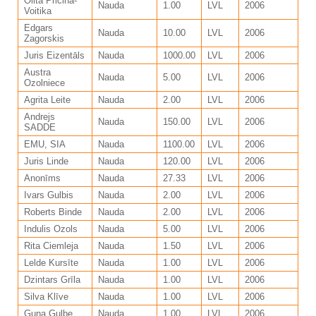
Olita Pričina-
Nauda
1.00
LVL
2006
Voitika
Edgars
Nauda
10.00
LVL
2006
Zagorskis
Juris Eizentāls
Nauda
1000.00
LVL
2006
Austra
Nauda
5.00
LVL
2006
Ozolniece
Agrita Leite
Nauda
2.00
LVL
2006
Andrejs
Nauda
150.00
LVL
2006
SADDE
EMU, SIA
Nauda
1100.00
LVL
2006
Juris Linde
Nauda
120.00
LVL
2006
Anonīms
Nauda
27.33
LVL
2006
Ivars Gulbis
Nauda
2.00
LVL
2006
Roberts Binde
Nauda
2.00
LVL
2006
Indulis Ozols
Nauda
5.00
LVL
2006
Rita Ciemleja
Nauda
1.50
LVL
2006
Lelde Kursīte
Nauda
1.00
LVL
2006
Dzintars Grīla
Nauda
1.00
LVL
2006
Silva Klīve
Nauda
1.00
LVL
2006
Guna Gulbe
Nauda
1.00
LVL
2006