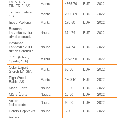
LATVIJAS
Manta
4665.76
EUR
2022
FINIERIS, AS
Timbero Latvia,
Manta
2665.09
EUR
2022
SIA
Inese Paklone
Manta
178.50
EUR
2022
Bostonas
Latviešu ev. lut.
Nauda
374.74
EUR
2022
trimdas draudze
Bostonas
Latviešu ev. lut.
Nauda
374.74
EUR
2022
trimdas draudze
"371" (Infinity
Manta
2398.50
EUR
2022
Sports, SIA)
Color Expert-
Manta
60.00
EUR
2022
Storch LV, SIA
Riga Wood
Manta
1503.51
EUR
2022
Baltic, AS
Māris Ēlerts
Nauda
15.00
EUR
2022
Māris Ēlerts
Nauda
15.00
EUR
2022
Valters
Nauda
90.00
EUR
2022
Nollendorfs
Peters Dajevskis
Nauda
5.00
EUR
2022
Valters