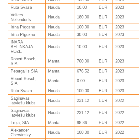
Ruta Svaza
Nauda
10.00
EUR
2023
Valters
Nauda
180.00
EUR
2023
Nollendorfs
Irīna Pīgozne
Nauda
100.00
EUR
2023
Irīna Pīgozne
Nauda
30.00
EUR
2023
INARA
BELINKAJA-
Nauda
10.00
EUR
2023
ROZE
Robert Bosch,
Manta
700.00
EUR
2023
SIA
Pētergailis SIA
Manta
676.52
EUR
2023
Robert Bosch,
Manta
0.00
EUR
2023
SIA
Ruta Svaza
Nauda
100.00
EUR
2023
Saginavas
Nauda
231.12
EUR
2022
latviešu klubs
Saginavas
Nauda
231.12
EUR
2022
latviešu klubs
Troja, SIA
Manta
98.86
EUR
2022
Alexander
Nauda
100.00
EUR
2022
Chervinsky