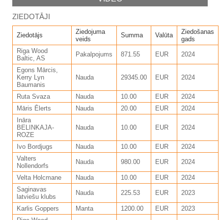
ZIEDOTĀJI
Ziedojuma
Ziedošanas
Ziedotājs
Summa
Valūta
veids
gads
Riga Wood
Pakalpojums
871.55
EUR
2024
Baltic, AS
Egons Mārcis,
Kerry Lyn
Nauda
29345.00
EUR
2024
Baumanis
Ruta Svaza
Nauda
10.00
EUR
2024
Māris Ēlerts
Nauda
20.00
EUR
2024
Ināra
BELINKAJA-
Nauda
10.00
EUR
2024
ROZE
Ivo Bordjugs
Nauda
10.00
EUR
2024
Valters
Nauda
980.00
EUR
2024
Nollendorfs
Velta Holcmane
Nauda
10.00
EUR
2024
Saginavas
Nauda
225.53
EUR
2023
latviešu klubs
Karlis Goppers
Manta
1200.00
EUR
2023