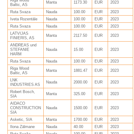
Riga Wood
Manta
1173.30
EUR
2023
Baltic, AS
Ruta Svaza
Nauda
100.00
EUR
2023
Iveta Rozentāle
Nauda
100.00
EUR
2023
Ruta Svaza
Nauda
100.00
EUR
2023
LATVIJAS
Manta
2117.50
EUR
2023
FINIERIS, AS
ANDREAS und
STEFANIE
Nauda
15.00
EUR
2023
HARM
Ruta Svaza
Nauda
100.00
EUR
2023
Riga Wood
Manta
1881.47
EUR
2023
Baltic, AS
LNK
Nauda
2000.00
EUR
2023
INDUSTRIES AS
Robert Bosch,
Manta
325.00
EUR
2023
SIA
AIDACO
CONSTRUCTION
Nauda
1500.00
EUR
2023
SIA
Asketic, SIA
Manta
1700.00
EUR
2023
Ilona Zālmane
Nauda
40.00
EUR
2023
Ruta Svaža
Nauda
100.00
EUR
2023