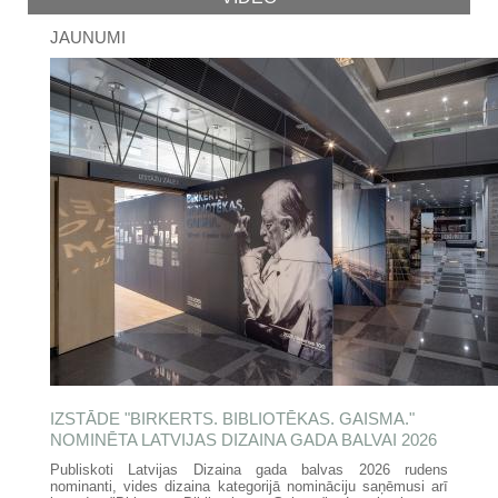
JAUNUMI
IZSTĀDE "BIRKERTS. BIBLIOTĒKAS. GAISMA."
NOMINĒTA LATVIJAS DIZAINA GADA BALVAI 2026
Publiskoti Latvijas Dizaina gada balvas 2026 rudens
nominanti, vides dizaina kategorijā nomināciju saņēmusi arī