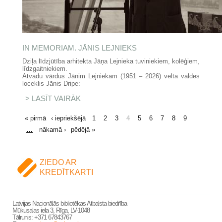
IN MEMORIAM. JĀNIS LEJNIEKS
Dziļa līdzjūtība arhitekta Jāņa Lejnieka tuviniekiem, kolēģiem,
līdzgaitniekiem.
Atvadu vārdus Jānim Lejniekam (1951 – 2026) velta valdes
loceklis Jānis Dripe:
LASĪT VAIRĀK
PAR IN MEMORIAM. JĀNIS
LEJNIEKS
LAPAS
« pirmā
‹ iepriekšējā
1
2
3
4
5
6
7
8
9
…
nākamā ›
pēdējā »
ZIEDO AR
KREDĪTKARTI
Latvijas Nacionālās bibliotēkas Atbalsta biedrība
Mūkusalas iela 3, Rīga, LV-1048
Tālrunis: +371 67843767