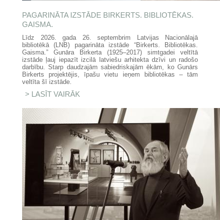
PAGARINĀTA IZSTĀDE BIRKERTS. BIBLIOTĒKAS.
GAISMA.
Līdz 2026. gada 26. septembrim Latvijas Nacionālajā
bibliotēkā (LNB) pagarināta izstāde “Birkerts. Bibliotēkas.
Gaisma.” Gunāra Birkerta (1925–2017) simtgadei veltītā
izstāde ļauj iepazīt izcilā latviešu arhitekta dzīvi un radošo
darbību. Starp daudzajām sabiedriskajām ēkām, ko Gunārs
Birkerts projektējis, īpašu vietu ieņem bibliotēkas – tām
veltīta šī izstāde.
LASĪT VAIRĀK
PAR PAGARINĀTA IZSTĀDE
BIRKERTS. BIBLIOTĒKAS.
GAISMA.