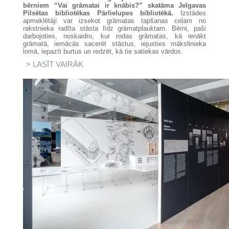
bērniem “Vai grāmatai ir knābis?”
skatāma Jelgavas
Pilsētas bibliotēkas Pārlielupes bibliotēkā.
Izstādes
apmeklētāji var izsekot grāmatas tapšanas ceļam no
rakstnieka radīta stāsta līdz grāmatplauktam. Bērni, paši
darbojoties, noskaidro, kur rodas grāmatas, kā ienākt
grāmatā, iemācās sacerēt stāstus, iejusties mākslinieka
lomā, iepazīt burtus un redzēt, kā tie satiekas vārdos.
LASĪT VAIRĀK
PAR IZSTĀDE BĒRNIEM “VAI
GRĀMATAI IR KNĀBIS?” CEĻO UZ
JELGAVU