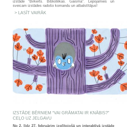
izstāde "Birkerts. Bibliotēkas. Gaisma". Lepojamies un
sveicam izstādes radošo komandu un atbalstītājus!
LASĪT VAIRĀK
PAR IZSTĀDE "BIRKERTS.
BIBLIOTĒKAS. GAISMA."
NOMINĒTA LATVIJAS DIZAINA
GADA BALVAI 2026
IZSTĀDE BĒRNIEM “VAI GRĀMATAI IR KNĀBIS?”
CEĻO UZ JELGAVU
No 2. līdz 27. februārim izglītojošā un interaktīvā izstāde