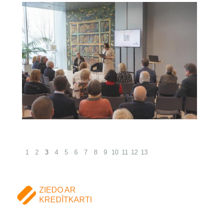
1
2
3
4
5
6
7
8
9
10
11
12
13
ZIEDO AR
KREDĪTKARTI