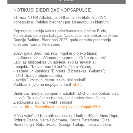
NOTIKUSI BIEDRĪBAS KOPSAPULCE
31. martā LNB Atbalsta biedrības biedri tikās ikgadējā
kopsapulcē. Paldies biedriem par atsaucību un klātbūtni!
Kopsapulci vadīja valdes priekšsēdētāja Undīne Būde,
klātesošos uzrunāja Latvijas Nacionālās bibliotēkas direktore
Dagnija Baltina, Biedrības 2025. gada darbību prezentēja
direktore Karina Pētersone.
2025. gadā Biedrības nozīmīgākie projekti bijuši:
- lasīšanas veicināšanas programma "Grāmatu starts"
Latvijas bibliotēkās un latviešu skolās ārvalstīs;
- projekta "Iedvesmas bibliotēka" turpinājums;
- izstāde un katalogs "Birkerts. Bibliotēkas. Gaisma";
- LNB Draugu telpas darbība;
- akcija "Uzdāvini datoru savai bibliotēkai!"
Vadības ziņojumu iespējams lasīt
ŠEIT
.
Biedrības mērķis joprojām ir atbalstīt LNB un bibliotēkas visā
Latvijā. To iespējams īstenot, pateicoties ziedotājiem.
Ziedojumus aicinām veikt, sekojot
saitei:
https://swedbank.every-pay.eu/lp/oqq6zi2b3i
Mūsu valdē arī turpmāk darbosies: Undīne Būde, Jānis Dripe,
Dzintra Dzene, Velta Holcmane, Karina Pētersone, Olita
Rozenberga, Ruta Svaža, Georgs Turlajs, Inese Zandere.