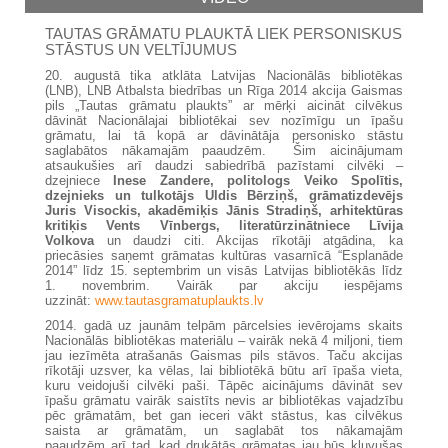
TAUTAS GRĀMATU PLAUKTĀ LIEK PERSONISKUS
STĀSTUS UN VELTĪJUMUS
20. augustā tika atklāta Latvijas Nacionālās bibliotēkas
(LNB), LNB Atbalsta biedrības un Rīga 2014 akcija Gaismas
pils „Tautas grāmatu plaukts” ar mērķi aicināt cilvēkus
dāvināt Nacionālajai bibliotēkai sev nozīmīgu un īpašu
grāmatu, lai tā kopā ar dāvinātāja personisko stāstu
saglabātos nākamajām paaudzēm. Šim aicinājumam
atsaukušies arī daudzi sabiedrībā pazīstami cilvēki –
dzejniece
Inese Zandere, politologs Veiko Spolītis,
dzejnieks un tulkotājs Uldis Bērziņš, grāmatizdevējs
Juris Visockis, akadēmiķis Jānis Stradiņš, arhitektūras
kritiķis Vents Vīnbergs, literatūrzinātniece Līvija
Volkova
un daudzi citi. Akcijas rīkotāji atgādina, ka
priecāsies saņemt grāmatas kultūras vasarnīcā “Esplanāde
2014” līdz 15. septembrim un visās Latvijas bibliotēkās līdz
1. novembrim. Vairāk par akciju iespējams
uzzināt:
www.tautasgramatuplaukts.lv
2014. gadā uz jaunām telpām pārcelsies ievērojams skaits
Nacionālās bibliotēkas materiālu – vairāk nekā 4 miljoni, tiem
jau iezīmēta atrašanās Gaismas pils stāvos. Taču akcijas
rīkotāji uzsver, ka vēlas, lai bibliotēkā būtu arī īpaša vieta,
kuru veidojuši cilvēki paši. Tāpēc aicinājums dāvināt sev
īpašu grāmatu vairāk saistīts nevis ar bibliotēkas vajadzību
pēc grāmatām, bet gan ieceri vākt stāstus, kas cilvēkus
saista ar grāmatām, un saglabāt tos nākamajām
paaudzēm arī tad, kad drukātās grāmatas jau būs kļuvušas