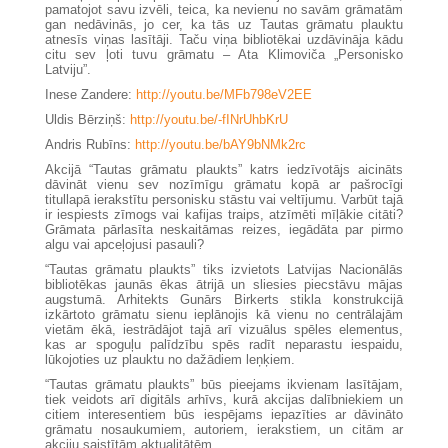
pamatojot savu izvēli, teica, ka nevienu no savām grāmatām
gan nedāvinās, jo cer, ka tās uz Tautas grāmatu plauktu
atnesīs viņas lasītāji. Taču viņa bibliotēkai uzdāvināja kādu
citu sev ļoti tuvu grāmatu – Ata Klimoviča „Personisko
Latviju”.
Inese Zandere:
http://youtu.be/MFb798eV2EE
Uldis Bērziņš:
http://youtu.be/-fINrUhbKrU
Andris Rubīns:
http://youtu.be/bAY9bNMk2rc
Akcijā “Tautas grāmatu plaukts” katrs iedzīvotājs aicināts
dāvināt vienu sev nozīmīgu grāmatu kopā ar pašrocīgi
titullapā ierakstītu personisku stāstu vai veltījumu. Varbūt tajā
ir iespiests zīmogs vai kafijas traips, atzīmēti mīļākie citāti?
Grāmata pārlasīta neskaitāmas reizes, iegādāta par pirmo
algu vai apceļojusi pasauli?
“Tautas grāmatu plaukts” tiks izvietots Latvijas Nacionālās
bibliotēkas jaunās ēkas ātrijā un sliesies piecstāvu mājas
augstumā. Arhitekts Gunārs Birkerts stikla konstrukcijā
izkārtoto grāmatu sienu ieplānojis kā vienu no centrālajām
vietām ēkā, iestrādājot tajā arī vizuālus spēles elementus,
kas ar spoguļu palīdzību spēs radīt neparastu iespaidu,
lūkojoties uz plauktu no dažādiem leņķiem.
“Tautas grāmatu plaukts” būs pieejams ikvienam lasītājam,
tiek veidots arī digitāls arhīvs, kurā akcijas dalībniekiem un
citiem interesentiem būs iespējams iepazīties ar dāvināto
grāmatu nosaukumiem, autoriem, ierakstiem, un citām ar
akciju saistītām aktualitātēm.