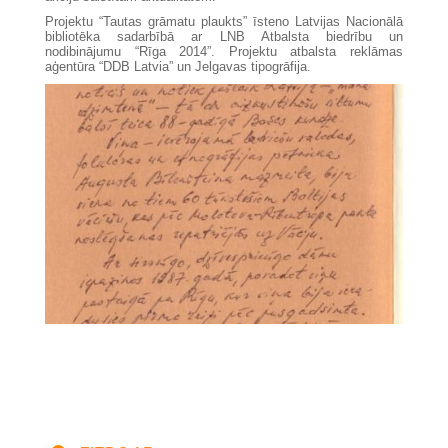
Projektu “Tautas grāmatu plaukts” īsteno Latvijas Nacionālā
bibliotēka sadarbībā ar LNB Atbalsta biedrību un
nodibinājumu “Rīga 2014”. Projektu atbalsta reklāmas
aģentūra “DDB Latvia” un Jelgavas tipogrāfija.