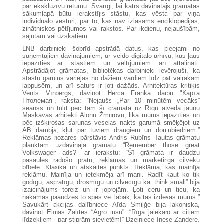
par ekskluzīvu retumu. Svarīgi, lai katrs dāvinātājs grāmatas
sākumlapā būtu ierakstījis stāstu, kas vēsta par viņa
individuālo vēsturi, par to, kas nav izlasāms enciklopēdijās,
zinātniskos pētījumos vai rakstos. Par ikdienu, nejaušībām,
sajūtām vai uzskatiem.
LNB darbinieki šobrīd apstrādā datus, kas pieejami no
saņemtajiem dāvinājumiem, un veido digitālo arhīvu, kas ļaus
iepazīties ar stāstiem un veltījumiem arī attālināti.
Apstrādājot grāmatas, bibliotēkas darbinieki ievērojuši, ka
stāstu garums variējas no dažiem vārdiem līdz pat vairākām
lappusēm, un arī saturs ir ļoti dažāds. Arhitektūras kritiķis
Vents Vīnbergs, dāvinot Herca Franka darbu "Карта
Птолемая”, raksta: “Nejaušs „Par 10 minūtēm vecāks”
seanss un tūlīt pēc tam šī grāmata uz Rīgu atveda jaunu
Maskavas arhitekti Aļonu Žmurovu, lika mums iepazīties un
pēc izšķirošas sarunas veselas nakts garumā smēķējot uz
AB dambja, kļūt par tuviem draugiem un domubiedriem.”
Reklāmas nozares pārstāvis Andris Rubīns Tautas grāmatu
plauktam uzdāvināja grāmatu “Remember those great
Volkswagen ads?” ar ierakstu: “Šī grāmata ir daudzu
pasaules radošo prātu, reklāmas un mārketinga cilvēku
bībele. Klasika un atskaites punkts. Reklāma, kas mainīja
reklāmu. Mainīja un ietekmēja arī mani. Radīt kaut ko tik
godīgu, asprātīgu, drosmīgu un cilvēcīgu kā „think small” bija
izaicinājums toreiz un ir joprojām. Ļoti ceru un ticu, ka
nākamās paaudzes to spēs vēl labāk, kā tas izdevās mums.”
Savukārt akcijas dalībniece Aīda Smiļģe bija lakoniska,
dāvinot Elīnas Zālītes “Agro rūsu”: “Rīga jāiekaro ar citiem
līdzekļiem - par stiprām sievietēm!” Dzejniece Inese Zandere,