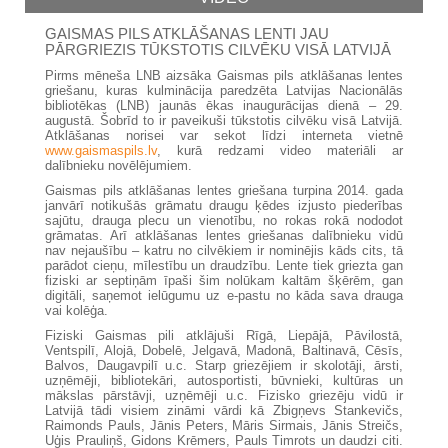
GAISMAS PILS ATKLĀŠANAS LENTI JAU
PĀRGRIEZIS TŪKSTOTIS CILVĒKU VISĀ LATVIJĀ
Pirms mēneša LNB aizsāka Gaismas pils atklāšanas lentes
griešanu, kuras kulminācija paredzēta Latvijas Nacionālās
bibliotēkas (LNB) jaunās ēkas inaugurācijas dienā – 29.
augustā. Šobrīd to ir paveikuši tūkstotis cilvēku visā Latvijā.
Atklāšanas norisei var sekot līdzi interneta vietnē
www.gaismaspils.lv
, kurā redzami video materiāli ar
dalībnieku novēlējumiem.
Gaismas pils atklāšanas lentes griešana turpina 2014. gada
janvārī notikušās grāmatu draugu ķēdes izjusto piederības
sajūtu, drauga plecu un vienotību, no rokas rokā nododot
grāmatas. Arī atklāšanas lentes griešanas dalībnieku vidū
nav nejaušību – katru no cilvēkiem ir nominējis kāds cits, tā
parādot cieņu, mīlestību un draudzību. Lente tiek griezta gan
fiziski ar septiņām īpaši šim nolūkam kaltām šķērēm, gan
digitāli, saņemot ielūgumu uz e-pastu no kāda sava drauga
vai kolēģa.
Fiziski Gaismas pili atklājuši Rīgā, Liepājā, Pāvilostā,
Ventspilī, Alojā, Dobelē, Jelgavā, Madonā, Baltinavā, Cēsīs,
Balvos, Daugavpilī u.c. Starp griezējiem ir skolotāji, ārsti,
uzņēmēji, bibliotekāri, autosportisti, būvnieki, kultūras un
mākslas pārstāvji, uzņēmēji u.c. Fizisko griezēju vidū ir
Latvijā tādi visiem zināmi vārdi kā Zbigņevs Stankevičs,
Raimonds Pauls, Jānis Peters, Māris Sirmais, Jānis Streičs,
Uģis Prauliņš, Gidons Krēmers, Pauls Timrots un daudzi citi.