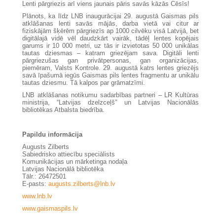
Lenti pārgriezis arī viens jaunais pāris savās kāzās Cēsīs!
Plānots, ka līdz LNB inaugurācijai 29. augustā Gaismas pils
atklāšanas lenti savās mājās, darba vietā vai citur ar
fiziskājām šķērēm pārgriezīs ap 1000 cilvēku visā Latvijā, bet
digitālajā vidē vēl daudzkārt vairāk, tādēļ lentes kopējais
garums ir 10 000 metri, uz tās ir izvietotas 50 000 unikālas
tautas dziesmas – katram griezējam sava. Digitāli lenti
pārgriezušas gan privātpersonas, gan organizācijas,
piemēram, Valsts Kontrole. 29. augustā katrs lentes griezējs
savā īpašumā iegūs Gaismas pils lentes fragmentu ar unikālu
tautas dziesmu. Tā kalpos par grāmatzīmi.
LNB atklāšanas notikumu sadarbības partneri – LR Kultūras
ministrija, “Latvijas dzelzceļš” un Latvijas Nacionālās
bibliotēkas Atbalsta biedrība.
Papildu informācija
Augusts Zilberts
Sabiedrisko attiecību speciālists
Komunikācijas un mārketinga nodaļa
Latvijas Nacionālā bibliotēka
Tālr.: 26472501
E-pasts:
augusts.zilberts@lnb.lv
www.lnb.lv
www.gaismaspils.lv